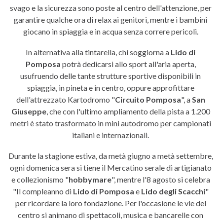
svago e la sicurezza sono poste al centro dell'attenzione, per
garantire qualche ora di relax ai genitori, mentre i bambini
giocano in spiaggia e in acqua senza correre pericoli.
In alternativa alla tintarella, chi soggiorna a
Lido di
Pomposa
potrà dedicarsi allo sport all'aria aperta,
usufruendo delle tante strutture sportive disponibili in
spiaggia, in pineta e in centro, oppure approfittare
dell'attrezzato Kartodromo "
Circuito Pomposa
", a
San
Giuseppe
, che con l'ultimo ampliamento della pista a 1.200
metri è stato trasformato in mini autodromo per campionati
italiani e internazionali.
Durante la stagione estiva, da metà giugno a metà settembre,
ogni domenica sera si tiene il Mercatino serale di artigianato
e collezionismo "
hobbymare
", mentre l'8 agosto si celebra
"Il compleanno di
Lido di Pomposa
e
Lido degli Scacchi
"
per ricordare la loro fondazione. Per l'occasione le vie del
centro si animano di spettacoli, musica e bancarelle con