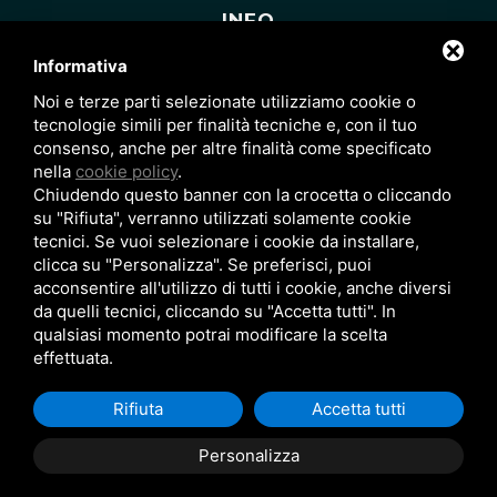
INFO
Informativa
Blog
Noi e terze parti selezionate utilizziamo cookie o
News
tecnologie simili per finalità tecniche e, con il tuo
consenso, anche per altre finalità come specificato
Sitemap
nella
cookie policy
.
Chiudendo questo banner con la crocetta o cliccando
Privacy Policy
su "Rifiuta", verranno utilizzati solamente cookie
tecnici. Se vuoi selezionare i cookie da installare,
Note legali
clicca su "Personalizza". Se preferisci, puoi
acconsentire all'utilizzo di tutti i cookie, anche diversi
da quelli tecnici, cliccando su "Accetta tutti". In
Viale Leonardo Da Vinci, 87 - LIDO SPINA (FE) |
qualsiasi momento potrai modificare la scelta
info@studioimmobiliare2000.net
effettuata.
Tel. e Fax 0533 307526
|
Cell. 375 5672727
p.iva 01374220380 | CIN IT038006B4B6IHMU9S
Rifiuta
Accetta tutti
Personalizza