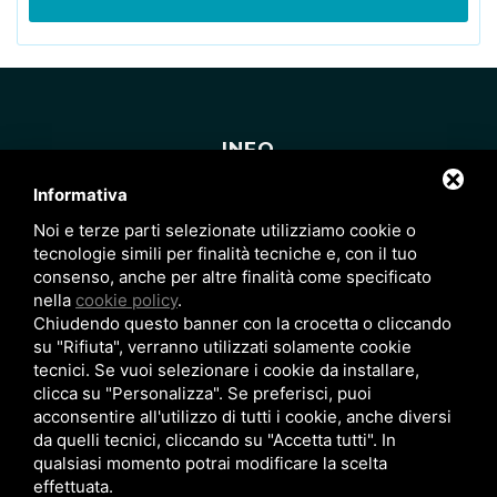
INFO
Informativa
Blog
Noi e terze parti selezionate utilizziamo cookie o
News
tecnologie simili per finalità tecniche e, con il tuo
consenso, anche per altre finalità come specificato
Sitemap
nella
cookie policy
.
Chiudendo questo banner con la crocetta o cliccando
Privacy Policy
su "Rifiuta", verranno utilizzati solamente cookie
tecnici. Se vuoi selezionare i cookie da installare,
Note legali
clicca su "Personalizza". Se preferisci, puoi
acconsentire all'utilizzo di tutti i cookie, anche diversi
da quelli tecnici, cliccando su "Accetta tutti". In
Viale Leonardo Da Vinci, 87 - LIDO SPINA (FE) |
qualsiasi momento potrai modificare la scelta
effettuata.
info@studioimmobiliare2000.net