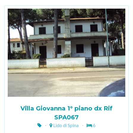
Villa Giovanna 1° piano dx Rif
SPA067
Lido di Spina
6