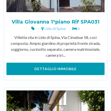
Villa Giovanna 1°piano Rif SPA031
Lido di Spina
6
Villetta sita in Lido di Spina, Via Cimabue 58, così
composta: Ampio giardino di proprietà fronte strada,
soggiorno, cucinotto separato, camera matrimoniale,
camera tri...
DETTAGLIO IMMOBILE