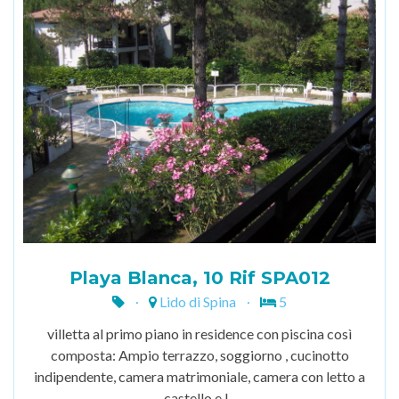
Playa Blanca, 10 Rif SPA012
Lido di Spina
5
villetta al primo piano in residence con piscina così
composta: Ampio terrazzo, soggiorno , cucinotto
indipendente, camera matrimoniale, camera con letto a
castello e l...